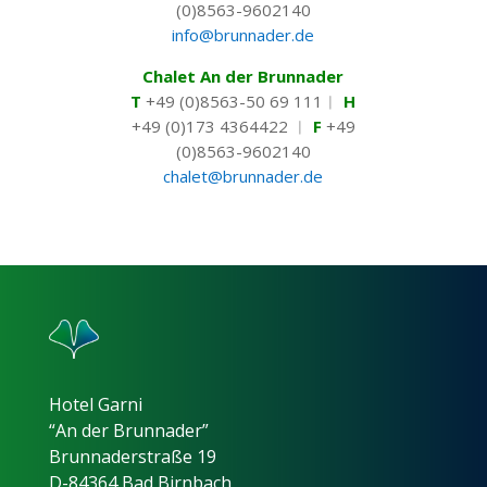
(0)8563-9602140
info@brunnader.de
Chalet An der Brunnader
T
+49 (0)8563-50 69 111︱
H
+49 (0)173 4364422 ︱
F
+49
(0)8563-9602140
chalet@brunnader.de
Hotel Garni
“An der Brunnader”
Brunnaderstraße 19
D-84364 Bad Birnbach