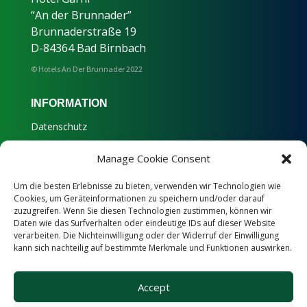
“An der Brunnader”
Brunnaderstraße 19
D-84364 Bad Birnbach
© Hotels An Der Brunnader 2022
INFORMATION
Datenschutz
Impressum
Manage Cookie Consent
Um die besten Erlebnisse zu bieten, verwenden wir Technologien wie
T +49 (0)8563-96020
Cookies, um Geräteinformationen zu speichern und/oder darauf
H +49 (0)173 4364422
zuzugreifen. Wenn Sie diesen Technologien zustimmen, können wir
Daten wie das Surfverhalten oder eindeutige IDs auf dieser Website
F +49 (0)8563-9602140
verarbeiten. Die Nichteinwilligung oder der Widerruf der Einwilligung
kann sich nachteilig auf bestimmte Merkmale und Funktionen auswirken.
info@brunnader.de
Accept
FOLGEN SIE UNS