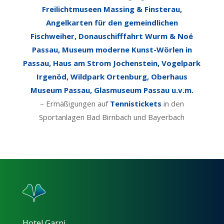
Freilichtmuseen Massing & Finsterau,
Angelkarten für den gemeindlichen
Fischweiher, Donauschifffahrt Wurm & Noé
Passau, Museum moderne Kunst-Wörlen in
Passau, Haus am Strom Jochenstein, Vogelpark
Irgenöd, Wildpark Ortenburg, Oberhaus
Museum Passau, Glasmuseum Passau u.v.m.
– Ermäßigungen auf
Tennistickets
in den
Sportanlagen Bad Birnbach und Bayerbach
Hotel Garni