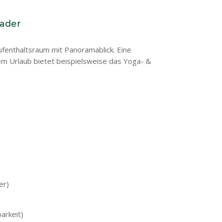
nader
fenthaltsraum mit Panoramablick. Eine
em Urlaub bietet beispielsweise das Yoga- &
er)
arkeit)