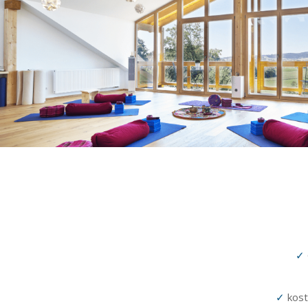
✓
✓
kost