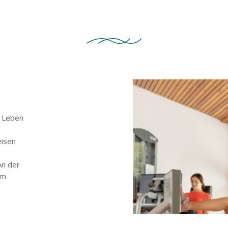
 Leben
eisen
h
An der
um